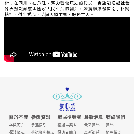
術；在四川、在爪哇，奮力營救無助的災民！希望能喚起社會
各界對戰亂貧困國家人民生活的關注，她將繼續發揮南丁格爾
精神，付出愛心，弘揚人道主義，服務世人。
關於本獎
參選資訊
歷屆得獎者
最新消息
聯絡我們
本獎簡介
參選指引
精選得獎者
最新資訊
資訊
標誌緣起
參選資料提要
得獎者簡介
最新視頻
捐款指引