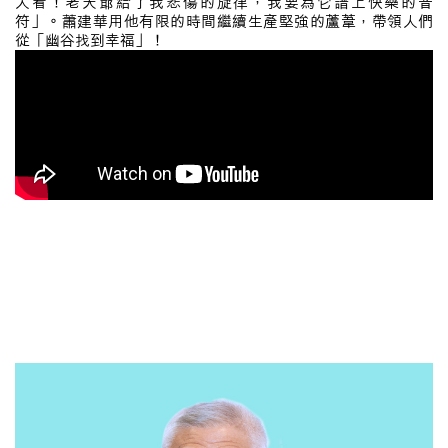
人看！老天爺給了我悲傷的旋律，我要為它譜上快樂的音
符」。蕭建華用他有限的時間繼續生產堅強的蘆葦，帶領人們
從「幽谷找到幸福」！