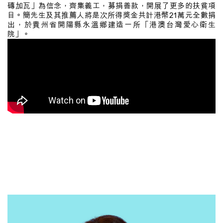
磚加瓦」為信念，齊集義工，募捐善款，開展了更多的扶貧項
目。簡先生及其推薦人將是次所得獎金共計港幣21萬元全數捐
出，於貴州省開陽縣永溫鄉建造一所「港澳台灣愛心衛生
院」。