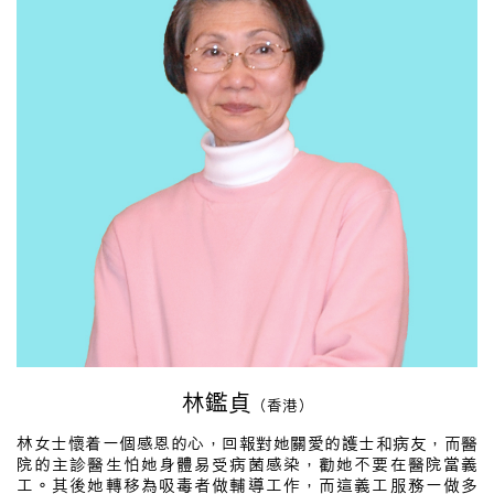
林鑑貞
（香港）
林女士懷着一個感恩的心，回報對她關愛的護士和病友，而醫
院的主診醫生怕她身體易受病菌感染，勸她不要在醫院當義
工。其後她轉移為吸毒者做輔導工作，而這義工服務一做多