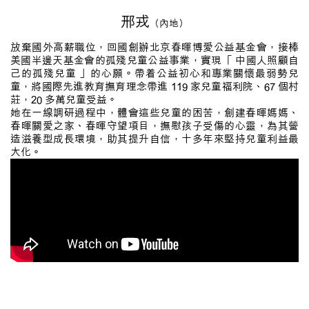
邢戎
（內地）
放棄國外高薪職位，回國創辦北京春暉博愛公益基金會，接棒
美國半邊天基金會的孤殘兒童公益事業，實現「 中國人照顧自
己的孤殘兒童 」的心願。帶着公益初心和專業關懷最弱勢兒
童，將國際先進教育撫育理念帶進 119 家兒童福利院、67 個村
莊，20 多萬兒童受益。
她在一線調研過程中，體會這些兒童的困苦，創建春暉媽媽、
春暉關愛之家、春暉守望項目，撫慰孩子受傷的心靈，為其營
造滋養型成長環境，助其提升自信，十多年來堅持兒童利益最
大化。