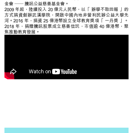
金會 —— 騰訊公益慈善基金會。
2009 年起，陸續投入 20 億元人民幣，以「 辦學不取回報 」的
方式捐資創辦武漢學院，開啟中國內地非營利民辦公益大學先
河。2016 年，捐資 25 億港幣設立全球教育獎項「 一丹獎 」。
2018 年，捐贈騰訊股票成立慈善信託，市值逾 40 億港幣，聚
焦推動教育發展。