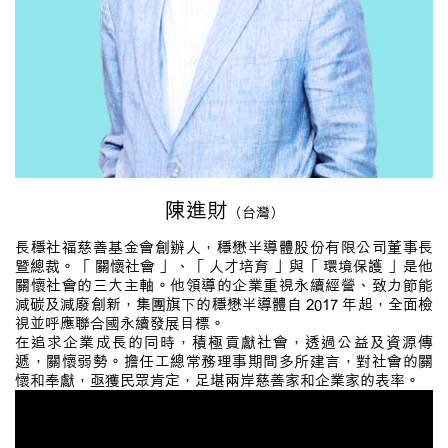
陳進財
（台灣）
長穩社福慈善基金會創辦人，穩懋半導體股份有限公司董事長
暨總裁。「 關懷社會 」、「 人才培育 」與「 環境保護 」是他
關懷社會的三大主軸。他領導的企業重視永續經營、致力節能
減碳及減廢創新，集團旗下的穩懋半導體自 2017 年起，全面檢
視並呼應聯合國永續發展目標。
在追求企業成長的同時，積極貢獻社會，透過公益及資源傳
遞，關懷弱勢。擔任工總常務理事期間多所建言，對社會的關
懷和奉獻，亟獲民眾肯定，足堪兩岸慈善家和企業家的表率。