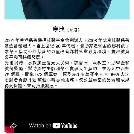
康典
（香港）
2001 年香港慈善機構桂馨基金會創辦人、2008 年北京桂馨慈善
基金會發起人。自上世紀 90 年代起，資助家境貧困的鄉村孩子
求學。借助公益慈善的力量改善鄉村兒童教育環境，實現教育
公平和可持續發展。
先後捐贈、募款逾壹億元人民幣，建書屋、電教室、助學金和
教師獎勵，幫助鄉村老師和學生實現人生夢想。在內地中西部
79 個縣，實施 972 個專案，惠及250 多萬師生。有 9565 人次
志願者貢獻 130 萬個小時志願服務，使公益專案的品質和成果
得到保證，並可持續發展。