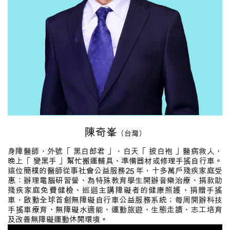
陳奇峯
（台灣）
身障醫師，外號「 黑白郎君 」，白天「 披白袍 」醫病救人，
晚上「 變黑手 」幫忙搬運輔具、準備器材或修理手搖自行車。
這位簡樸的醫師從事社會公益服務25 年，十多萬戶殘疾家庭受
惠：辦理電腦研習營、為特殊教育學生開辦音樂治療、捐款助
殘疾家庭免費健檢、巡迴主講障礙者的健康照護、捐贈手搖
車，啟動全球首創無障礙自行車公益服務系統；每周開辦科技
手搖車療育、無障礙水適能、運動旅遊、生態走讀、志工培育
及改善無障礙運動休閒環境。