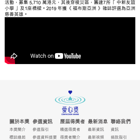
活動，募集 5,710 萬港元，其後穿梭災區，籌建7所「 中新友誼
小學 」及1座橋樑。2019 年獲《 福布斯亞洲 》雜誌評選為亞洲
慈善英雄。
關於本獎
參選資訊
歷屆得獎者
最新消息
聯絡我們
本獎簡介
參選指引
精選得獎者
最新資訊
資訊
標誌緣起
參選資料提要
得獎者簡介
最新視頻
捐款指引