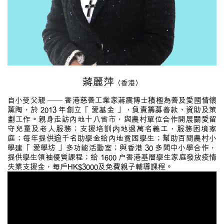
蔣麗萍
（香港）
自小受父親 —— 香港慈善工業家蔣震博士積極為善及愛國情懷
薰陶，於 2013 年創立「 愛基金 」，負責籌募善款、資助及策
劃工作。親身走訪內地十八省市，與農村單位合作開展關愛留
守兒童及老人服務；支援培訓内地過萬名義工，服務困境家
庭；每年提供逾千名助學金給內地貧困學生；幫助百間農村小
學建「 愛學坊 」多功能活動室；與香港 30 多間中小學合作，
提供學生領袖優質課程；給 1600 户香港基層學生家庭發放疫情
失業支援金，每戶HK$3000及免費親子輔導課程。