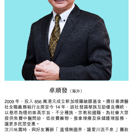
卓順發
（海外）
2009 年，投入 856 萬港元成立新加坡羅敏娜基金。擔任善濟醫
社全職義務執行主席至今 14 年，該社發揚華族互助優良傳統，
以慈悲為懷的崇高宗旨，不分種族、宗教和國籍，為社會大眾
提供免費中醫問診、低收費藥物、推拿理療及保健護理服務，
讓更多民眾受惠。
汶川地震時，與好友籌辦「 溫情無國界，讓愛川流不息 」籌款