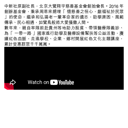
中新社原副社長，北京大鸞翔宇慈善基金會創始會長。2016 年
創辦基金會，秉承周恩來總理「 懷慈善之恒心，獻福祉於民眾
」的使命，繼承和弘揚老一輩革命家的遺志，助學濟困、風範
傳承、民心相通，如鸞鳥般將大愛播撒人間。
數年來，親自率隊前赴貴州等地助力脫貧、帶領醫療隊義診、
為「 一帶一路 」國家進行助學及醫療設備幫扶等公益活動，賡
續紅色血脈，走進學校、企業、鄉村開展紅色文化主題講座，
累計受惠群眾千千萬萬。