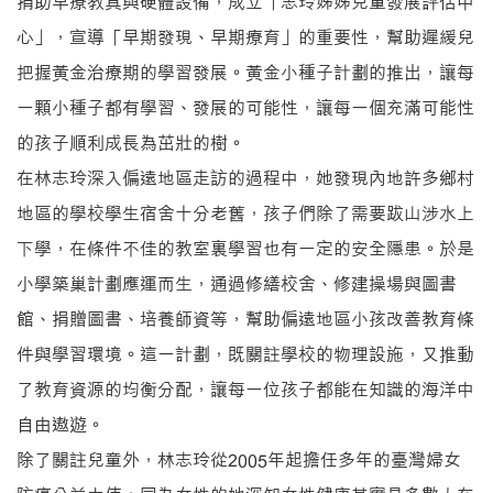
捐助早療教具與硬體設備，成立「志玲姊姊兒童發展評估中
心」，宣導「早期發現、早期療育」的重要性，幫助遲緩兒
把握黃金治療期的學習發展。黃金小種子計劃的推出，讓每
一顆小種子都有學習、發展的可能性，讓每一個充滿可能性
的孩子順利成長為茁壯的樹。
在林志玲深入偏遠地區走訪的過程中，她發現內地許多鄉村
地區的學校學生宿舍十分老舊，孩子們除了需要跋山涉水上
下學，在條件不佳的教室裏學習也有一定的安全隱患。於是
小學築巢計劃應運而生，通過修繕校舍、修建操場與圖書
館、捐贈圖書、培養師資等，幫助偏遠地區小孩改善教育條
件與學習環境。這一計劃，既關註學校的物理設施，又推動
了教育資源的均衡分配，讓每一位孩子都能在知識的海洋中
自由遨遊。
除了關註兒童外，林志玲從2005年起擔任多年的臺灣婦女