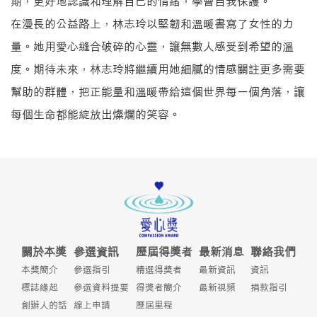
期，更好地認識和理解自己的情緒，學會自我保護。
在漫長的公益路上，林志玲以堅韌和溫暖書寫了女性的力
量。她用愛心縫合破碎的心靈，讓無數人感受到希望的溫
度。期待未來，林志玲將繼續用她細膩的情感關註更多需要
幫助的群體，把正能量和溫暖帶給這個世界每一個角落，讓
每個生命都能綻放出燦爛的笑容。
關於本獎
參選資訊
歷屆得獎者
最新消息
聯絡我們
本獎簡介
參選指引
精選得獎者
最新資訊
資訊
標誌緣起
參選資料提要
得獎者簡介
最新視頻
捐款指引
創辦人的話
線上申請
歷屆里程