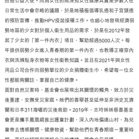
防癌公益大使。同為女性的她深知女性健康其實是多數人在
日常生活中會忽略的議題，於是她積極倡導乳癌和子宮頸癌
的預防宣傳，推動HPV疫苗接種工作。也細心地發現經濟弱
勢地區的少女對於個人衛生用品的需求，於是在2012年發
起了少女的「第一件內衣」項目，幫助超過5000人次。每
年提供弱勢少女進入青春期的第一件內衣，也教導正確穿內
衣與洗滌貼身衣物等女性衛教知識。並且在2021年與女性
用品公司合作向弱勢單位的少女捐贈衛生巾，希望每一位女
性都能夠關註、掌握自己的健康。
面對自然災害時，基金會也展現出其關懷的觸角，致力於災
後重建，安撫受災家庭。她們的善舉甚至延伸至非洲史瓦濟
蘭和日本311海嘯的災後救助。2019年，志玲姊姊慈善基金
會更是攜手鳳凰網推出護童計劃，深入內地偏遠山村，為兒
童帶去情感關懷、健康物資，幫助他們在青春期這一重要時