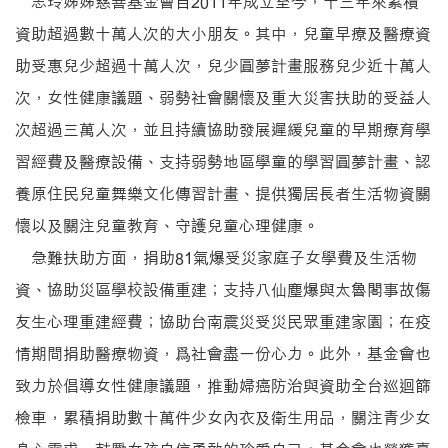
志玲姊姊慈善基金會自2011年成立至今，十三年來累積
資助超過數十萬人次的大小朋友。其中，兒童早療及醫療資
助受惠兒少超過十萬人次，兒少圓夢計畫服務兒少近十萬人
次，女性健康議題、弱勢社會關懷及重大災害扶助的受益人
次超過三萬人次，並且持續協助發展遲緩兒童的早期療育學
習經費及醫療設備、支持弱勢地區學童的學習圓夢計畫、認
養原住民兒童舞樂文化傳習計畫、提供獨居長者生活物資關
懷以及關注兒童教育、守護兒童心理健康。
急難扶助方面，捐助81氣爆受災家庭子女學費及生活物
資、協助災區學校設備重建；支持八仙塵爆與太魯閣事故傷
友生心理重建經費；協助台南震災受災民眾重建家園；在疫
情期間捐助醫療物資，爲社會盡一份心力。此外，基金會也
致力於倡導女性健康議題，推動婦癌防治與資助全台巡迴篩
檢車，累積捐助數十萬件少女內衣及衛生用品，關注青少女