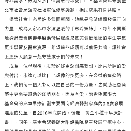
身心需求，鼓勵女孩自信勇敢的珍愛自己。基金會也榮獲臺
北市社會局頒發社福單位優等獎狀，捐助成果有目共睹。
儘管社會上充斥許多負面新聞，她總是希望繼續發揮正向
力量，成為大家心中永遠溫暖的「志玲姊姊」，每年不間斷
地透過義賣慈善年曆為發展遲緩兒童與偏鄉地區的學生募集
更多學習及醫療資源，希望這些成績可以獲得共鳴，讓社會
上更多人願意一起守護孩子們的未來！
成為一位母親後，志玲姊姊更深刻感受到，原來所謂的愛
與付出，永遠可以比自己想像的多更多，在公益的這條路
上，我們每一個人都可以盡自己的一份力量，去幫助社會角
落中更需要幫助的弱勢朋友，因為有愛，讓希望無限大！
基金會的兒童早療計劃主要面向經濟弱勢家庭內0-6歲發展
遲緩的兒童，自2016年底開始，發起「黃金小種子早療計
畫」，同年，基金會認養輔大附設醫院兒童發展早療中心，