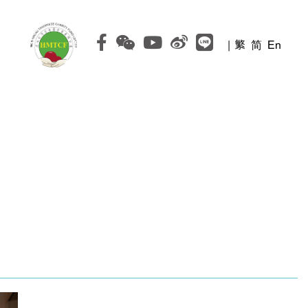
|
繁
简
En