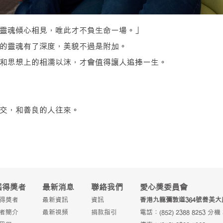
靈魂傾心相見，唯此才不負生命一場。」
的靈魂有了深度，美貌不過是附加。
和思想上的相濡以沫，才會值得讓人追捧一生。
交，和善良的人往來。
屆得獎者
最新消息
聯絡我們
愛心獎委員會
得獎者
最新資訊
資訊
香港九龍彌敦道364號善美大
者簡介
最新視頻
捐款指引
電話：(852) 2388 8253 分機