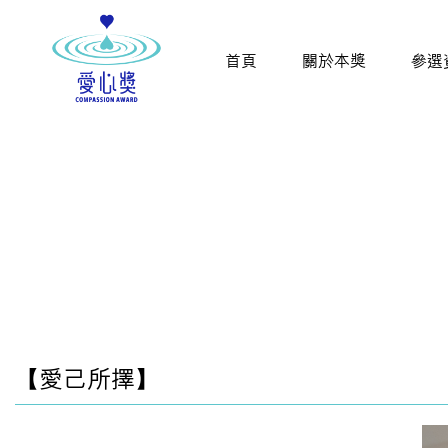
首頁
關於本獎
參選
【愛己所擇】