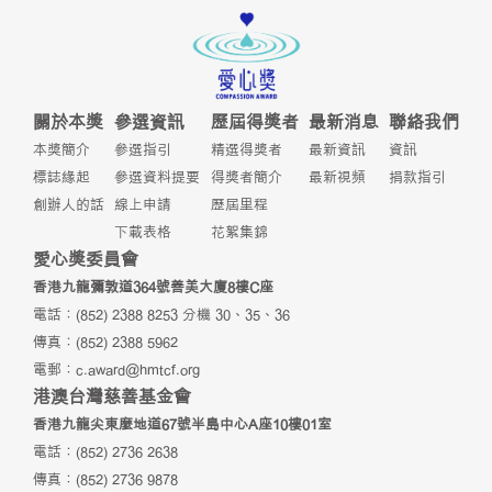
關於本獎
參選資訊
歷屆得獎者
最新消息
聯絡我們
本獎簡介
參選指引
精選得獎者
最新資訊
資訊
標誌緣起
參選資料提要
得獎者簡介
最新視頻
捐款指引
創辦人的話
線上申請
歷屆里程
下載表格
花絮集錦
愛心獎委員會
香港九龍彌敦道364號善美大廈8樓C座
電話：(852) 2388 8253 分機 30、35、36
傳真：(852) 2388 5962
電郵：
c.award@hmtcf.org
港澳台灣慈善基金會
香港九龍尖東麼地道67號半島中心A座10樓01室
電話：(852) 2736 2638
傳真：(852) 2736 9878