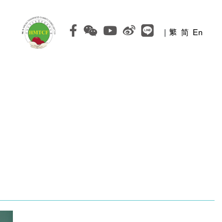
|
繁
简
En