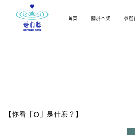
首頁
關於本獎
參選
【你看「O」是什麽？】